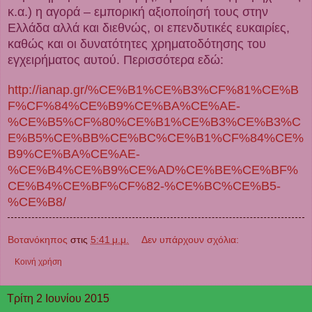
κ.α.) η αγορά – εμπορική αξιοποίησή τους στην
Ελλάδα αλλά και διεθνώς, οι επενδυτικές ευκαιρίες,
καθώς και οι δυνατότητες χρηματοδότησης του
εγχειρήματος αυτού. Περισσότερα εδώ:
http://ianap.gr/%CE%B1%CE%B3%CF%81%CE%B
F%CF%84%CE%B9%CE%BA%CE%AE-
%CE%B5%CF%80%CE%B1%CE%B3%CE%B3%C
E%B5%CE%BB%CE%BC%CE%B1%CF%84%CE%
B9%CE%BA%CE%AE-
%CE%B4%CE%B9%CE%AD%CE%BE%CE%BF%
CE%B4%CE%BF%CF%82-%CE%BC%CE%B5-
%CE%B8/
Βοτανόκηπος
στις
5:41 μ.μ.
Δεν υπάρχουν σχόλια:
Κοινή χρήση
Τρίτη 2 Ιουνίου 2015