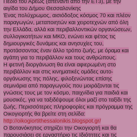
Πεδίο του Άρεως (απέναντι από την ΕΤ3), με την
αιγίδα του Δήμου Θεσσαλονίκης
Ένας πολύχρωμος, αισιόδοξος κόσμος 70 και πλέον
παραγωγών, μεταποιητών και χειροτεχνών από όλη
την Ελλάδα, αλλά και περιβαλλοντικών οργανώσεων,
συλλογικοτήτων και ΜΚΟ, ενώνει και φέτος τις
δημιουργικές δυνάμεις και ανησυχίες του,
προτάσσοντας έναν άλλο τρόπο ζωής, με όραμα και
αγάπη για το περιβάλλον και τους ανθρώπους.
Η φετινή διοργάνωση θα είναι αφιερ
ωμένη στο
περιβάλλον και στις κινηματικές ομάδες αυτο-
οργάνωσης της πόλης, φιλοξενώντας επίσης
σεμινάρια από παραγωγούς που μοιράζονται τις
γνώσεις τους με τον κόσμο, παιχνίδια για παιδιά και
μουσικές, για να ταξιδέψουμε όλοι μαζί στο ταξίδι της
ζωής. Περισσότερες πληροφορίες και πρόγραμμα της
Οικογιορτής θα βρείτε στη σελίδα:
http://oikogiortithessalonikis.blogspot.gr/
Ο Βοτανόκηπος στηρίζει την Οικογιορτή και θα
παρουσιάσει σε εργαστήριο τις Ιδιότητες και τις