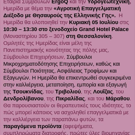
Εταιρία Συμβούλων
ErgoQ
και την
Υδρογεωτεχνική
,
Ημερίδα με θέμα την
«Αγροτική Επαγγελματική
Διέξοδο με Θησαυρούς της Ελληνικής Γης».
Η
Ημερίδα θα υλοποιηθεί την
Κυριακή 05 Ιουλίου
στις
10:30 – 13:30 στο ξενοδοχείο Grand Hotel Palace
(Μοναστηρίου 305 – 307)
στη Θεσσαλονίκη
.
Ομιλητές της Ημερίδας είναι μέλη της
Πανεπιστημιακής κοινότητας της πόλης μας,
Σύμβουλοι Επιχειρήσεων,
Σ
ύμβουλοι
Μικροχρηματοδότησης Επιχειρήσεων, καθώς και
Σύμβουλοι Ποιότητας, Ασφάλειας Τροφίμων και
Εξαγωγών.
Η Ημερίδα θα επικεντρωθεί συγκεκριμένα
στην καλλιέργεια, μεταποίηση, εμπορία και εξαγωγή
της
Τσουκνίδας
, του
Τριβολιού
, της
Λουΐζας
, του
Δενδρολίβανου
, της
Πικραλίδας
, και του
Μάραθου
.
Θα παρουσιαστούν οι θεραπευτικές τους ιδιότητες, το
πώς μπορεί κάποιος να ασχοληθεί επαγγελματικά με
την καλλιέργεια των παραπάνω φυτών, τα
παραγόμενα προϊόντα
(αφεψήματα,
συμπληρώματα διατροφής, πρώτες ύλες βιομηχανίας